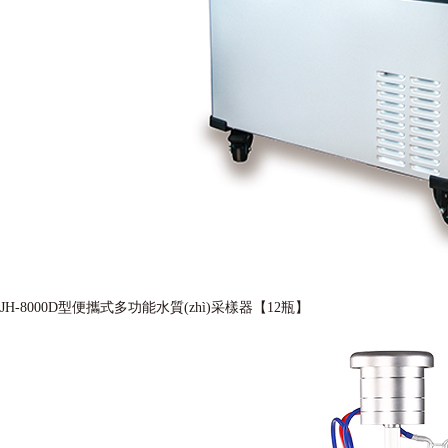
JH-8000D型便攜式多功能水質(zhì)采樣器【12瓶】