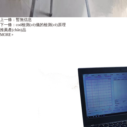
上一條：
暫無信息
下一條：
cod檢測(cè)儀的檢測(cè)原理
推薦產(chǎn)品
MORE+