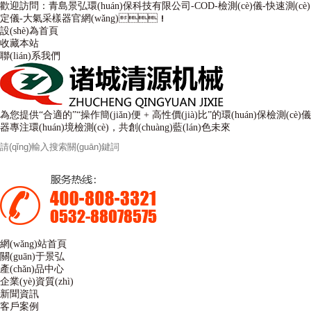
歡迎訪問：青島景弘環(huán)保科技有限公司-COD-檢測(cè)儀-快速測(cè)
定儀-大氣采樣器官網(wǎng)！
設(shè)為首頁
收藏本站
聯(lián)系我們
為您提供
“合適的”“操作簡(jiǎn)便 + 高性價(jià)比”
的環(huán)保檢測(cè)儀
器專注環(huán)境檢測(cè)，共創(chuàng)藍(lán)色未來
網(wǎng)站首頁
關(guān)于景弘
產(chǎn)品中心
企業(yè)資質(zhì)
新聞資訊
客戶案例