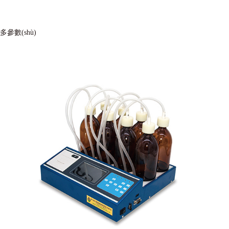
多參數(shù)