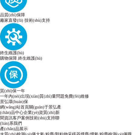
品質(zhì)保障
廠家直發(fā) 技術(shù)支持
終生維護(hù)
購物保障 終生維護(hù)
質(zhì)保一年
一年內(nèi)出現(xiàn)質(zhì)量問題免費(fèi)維修
景弘環(huán)保
網(wǎng)站首頁
關(guān)于景弘
產
(chǎn)品中心
企業(yè)資質(zhì)
新
聞資訊
客戶案例
技術(shù)支持
聯
(lián)系我們
產(chǎn)品展示
水質(zhì)檢測(cè)儀
大氣/粉塵/顆粒物采樣器
煙塵/煙氣/粉塵檢測(cè)儀
職