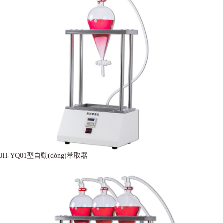
JH-YQ01型自動(dòng)萃取器