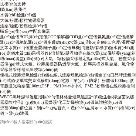
技術(shù)支持
聯(lián)系我們
水質(zhì)檢測(cè)儀
大氣/粉塵/顆粒物采樣器
煙塵/煙氣/粉塵檢測(cè)儀
職業(yè)衛(wèi)生配套儀器
測(cè)油儀
BOD測(cè)定儀
COD消解器
COD測(cè)定儀
氨氮測(cè)定儀
總磷
測(cè)定儀
總氮測(cè)定儀
多參數(shù)水質(zhì)測(cè)定儀
PH/色度/濁度/硬
度等水質(zhì)儀
重金屬/離子測(cè)定儀
無機(jī)鹽類/有機(jī)類水質(zhì)測
(cè)定儀
水質(zhì)采樣器
PH/溶解氧/懸浮物等在線水質(zhì)儀
培養(yǎng)箱
環(huán)境監(jiān)測(cè)大氣、顆粒物采樣器
定點(diǎn)式大氣、粉塵采樣
器
個(gè)體式大氣、粉塵采樣器
防爆型大氣、粉塵采樣器
重金屬、氟化物
采樣器
采樣器流量校準(zhǔn)儀
便攜式煙塵煙氣檢測(cè)儀
在線式煙塵煙氣檢測(cè)儀
進(jìn)口品牌煙氣測
(cè)試儀
便攜式交直流移動(dòng)電源
工業(yè)（防爆）粉塵儀1000mg
微
電腦激光粉塵儀100mg
TSP、PM10、PM2.5粉塵儀
在線粉塵檢測
(cè)儀
WBTG黑球濕球溫度指數(shù)儀
林格曼煙氣黑度計(jì)
微生物\浮游菌采樣
器
塵埃粒子計(jì)數(shù)器
煤礦/化工防爆檢測(cè)儀
氣體檢測(cè)儀
您當(dāng)前位置：
網(wǎng)站首頁
>
產(chǎn)品展示
>
水質(zhì)檢測(cè)
儀
> 測(cè)油儀