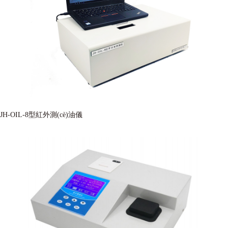
JH-OIL-8型紅外測(cè)油儀