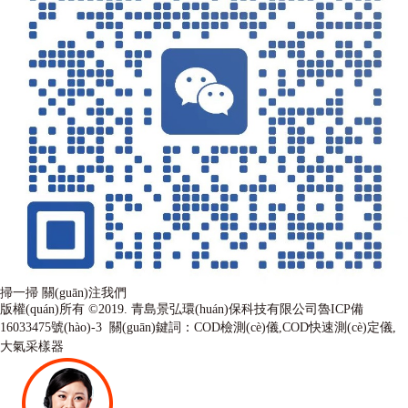
掃一掃 關(guān)注我們
版權(quán)所有 ©2019. 青島景弘環(huán)保科技有限公司
魯ICP備
16033475號(hào)-3
關(guān)鍵詞：
COD檢測(cè)儀
,COD快速測(cè)定儀,
大氣采樣器