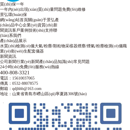
質(zhì)保一年
一年內(nèi)出現(xiàn)質(zhì)量問題免費(fèi)維修
景弘環(huán)保
網(wǎng)站首頁
關(guān)于景弘
產
(chǎn)品中心
企業(yè)資質(zhì)
新
聞資訊
客戶案例
技術(shù)支持
聯
(lián)系我們
產(chǎn)品展示
水質(zhì)檢測(cè)儀
大氣/粉塵/顆粒物采樣器
煙塵/煙氣/粉塵檢測(cè)儀
職
業(yè)衛(wèi)生配套儀器
新聞資訊
公司新聞
行業(yè)新聞
產(chǎn)品知識(shí)
常見問題
24小時(shí)免費(fèi)服務(wù)熱線
400-808-3321
電話：15610037065
傳真：0532-88078575
郵箱：qdjhhb@163.com
地址：山東省青島市嶗山區(qū)寧夏路306號(hào)