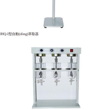
JHQ-I型自動(dòng)萃取器