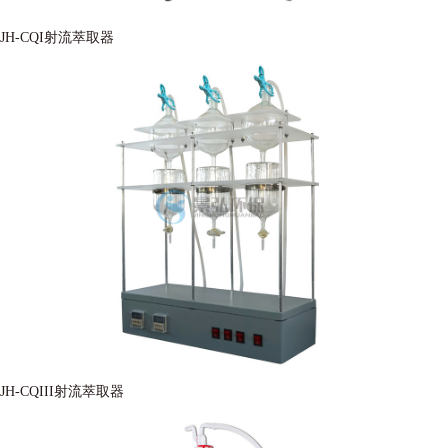
JH-CQI射流萃取器
JH-CQIII射流萃取器