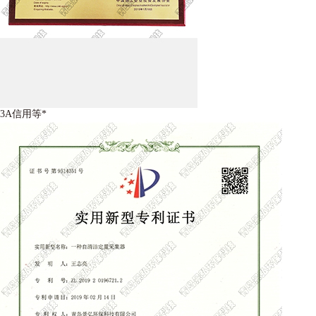
3A信用等*