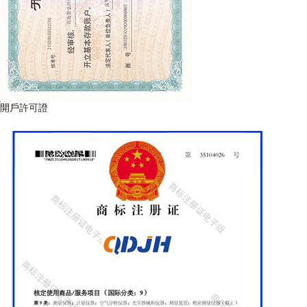
開戶許可證