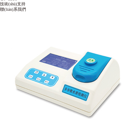
技術(shù)支持
聯(lián)系我們