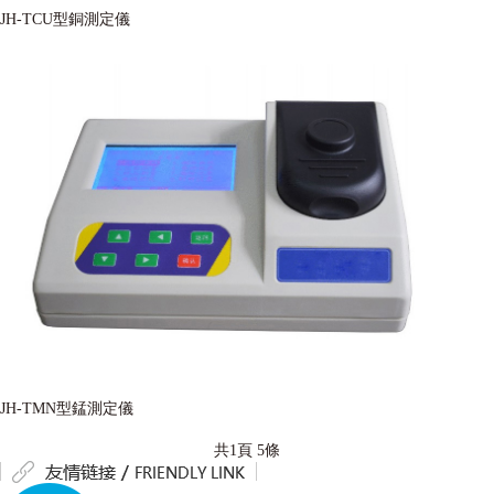
JH-TCU型銅測定儀
JH-TMN型錳測定儀
共1頁 5條