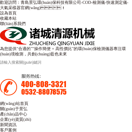
歡迎訪問：青島景弘環(huán)保科技有限公司-COD-檢測儀-快速測定儀-
大氣采樣器官網(wǎng)！
設為首頁
收藏本站
聯(lián)系我們
為您提供
“合適的”“操作簡便 + 高性價比”
的環(huán)保檢測儀器專注環
(huán)境檢測，共創(chuàng)藍色未來
網(wǎng)站首頁
關(guān)于景弘
產(chǎn)品中心
企業(yè)資質(zhì)
新聞資訊
客戶案例