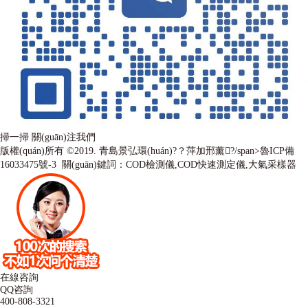
掃一掃 關(guān)注我們
版權(quán)所有 ©2019. 青島景弘環(huán)?？萍加邢薰?/span>
魯ICP備
16033475號-3
關(guān)鍵詞：
COD檢測儀
,COD快速測定儀,
大氣采樣器
在線咨詢
QQ咨詢
400-808-3321