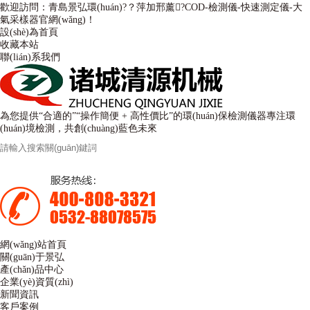
歡迎訪問：青島景弘環(huán)?？萍加邢薰?COD-檢測儀-快速測定儀-大
氣采樣器官網(wǎng)！
設(shè)為首頁
收藏本站
聯(lián)系我們
為您提供
“合適的”“操作簡便 + 高性價比”
的環(huán)保檢測儀器專注環
(huán)境檢測，共創(chuàng)藍色未來
網(wǎng)站首頁
關(guān)于景弘
產(chǎn)品中心
企業(yè)資質(zhì)
新聞資訊
客戶案例