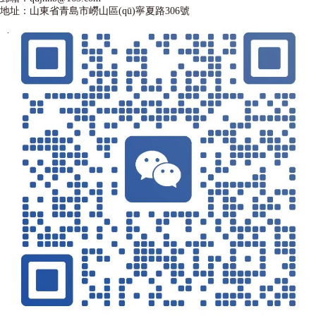
地址：山東省青島市嶗山區(qū)寧夏路306號