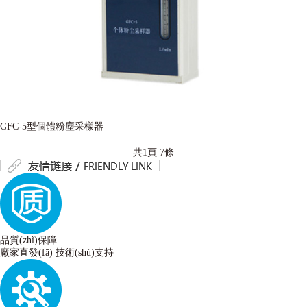
GFC-5型個體粉塵采樣器
共1頁 7條
品質(zhì)保障
廠家直發(fā) 技術(shù)支持