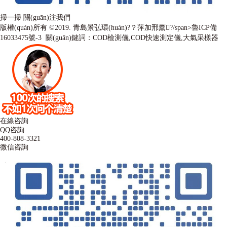
掃一掃 關(guān)注我們
版權(quán)所有 ©2019. 青島景弘環(huán)?？萍加邢薰?/span>
魯ICP備
16033475號-3
關(guān)鍵詞：
COD檢測儀
,COD快速測定儀,
大氣采樣器
在線咨詢
QQ咨詢
400-808-3321
微信咨詢