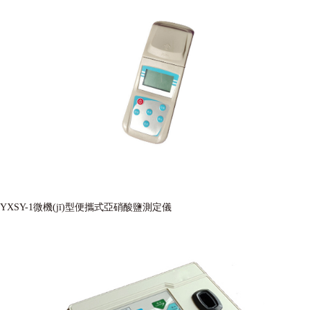
YXSY-1微機(jī)型便攜式亞硝酸鹽測定儀