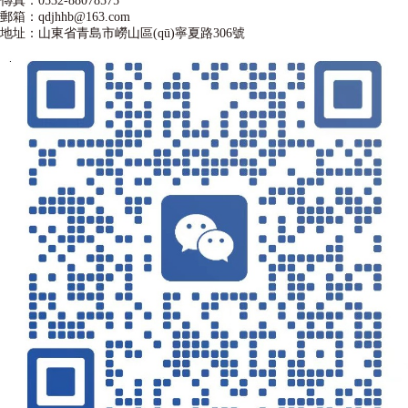
傳真：0532-88078575
郵箱：qdjhhb@163.com
地址：山東省青島市嶗山區(qū)寧夏路306號