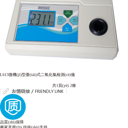
L613微機(jī)型臺(tái)式二氧化氯檢測(cè)儀
共1頁(yè) 2條
品質(zhì)保障
廠家直發(fā) 技術(shù)支持