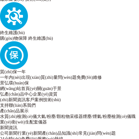
終生維護(hù)
購(gòu)物保障 終生維護(hù)
質(zhì)保一年
一年內(nèi)出現(xiàn)質(zhì)量問(wèn)題免費(fèi)維修
景弘環(huán)保
網(wǎng)站首頁(yè)
關(guān)于景
弘
產(chǎn)品中心
企業(yè)資質
(zhì)
新聞資訊
客戶案例
技術(shù)
支持
聯(lián)系我們
產(chǎn)品展示
水質(zhì)檢測(cè)儀
大氣/粉塵/顆粒物采樣器
煙塵/煙氣/粉塵檢測(cè)儀
職
業(yè)衛(wèi)生配套儀器
新聞資訊
公司新聞
行業(yè)新聞
產(chǎn)品知識(shí)
常見(jiàn)問(wèn)題
24小時(shí)免費(fèi)服務(wù)熱線