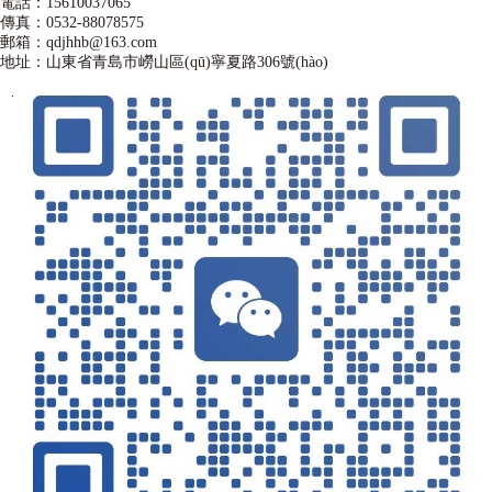
電話：15610037065
傳真：0532-88078575
郵箱：qdjhhb@163.com
地址：山東省青島市嶗山區(qū)寧夏路306號(hào)