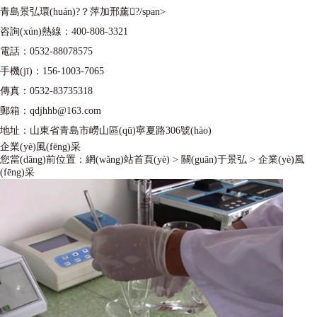
青島景弘環(huán)?？萍加邢薰?/span>
咨詢(xún)熱線：400-808-3321
電話：0532-88078575
手機(jī)：156-1003-7065
傳真：0532-83735318
郵箱：qdjhhb@163.com
地址：山東省青島市嶗山區(qū)寧夏路306號(hào)
企業(yè)風(fēng)采
您當(dāng)前位置：
網(wǎng)站首頁(yè)
>
關(guān)于景弘
> 企業(yè)風
(fēng)采