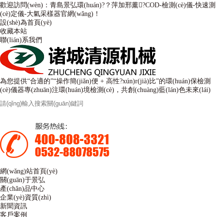
歡迎訪問(wèn)：青島景弘環(huán)?？萍加邢薰?COD-檢測(cè)儀-快速測
(cè)定儀-大氣采樣器官網(wǎng)！
設(shè)為首頁(yè)
收藏本站
聯(lián)系我們
為您提供
“合適的”“操作簡(jiǎn)便 + 高性?xún)r(jià)比”
的環(huán)保檢測
(cè)儀器專(zhuān)注環(huán)境檢測(cè)，共創(chuàng)藍(lán)色未來(lái)
網(wǎng)站首頁(yè)
關(guān)于景弘
產(chǎn)品中心
企業(yè)資質(zhì)
新聞資訊
客戶案例