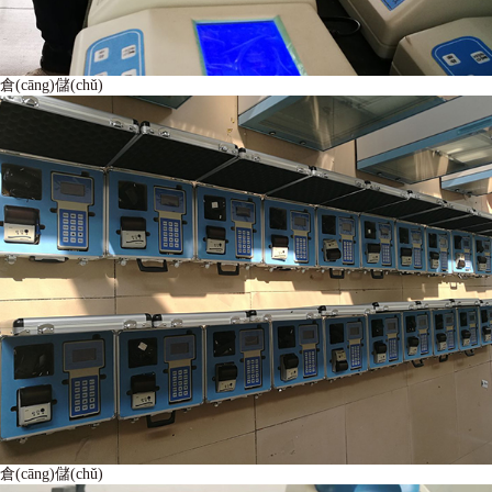
倉(cāng)儲(chǔ)
倉(cāng)儲(chǔ)