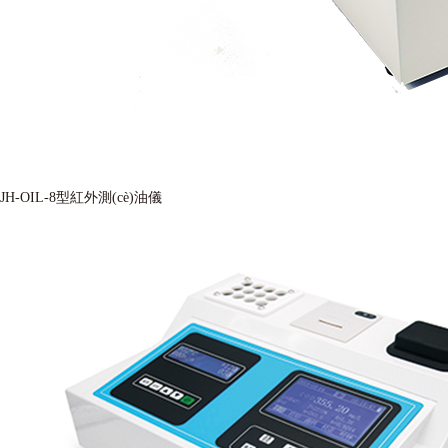
JH-OIL-8型紅外測(cè)油儀