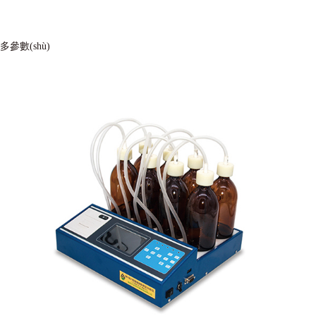
多參數(shù)