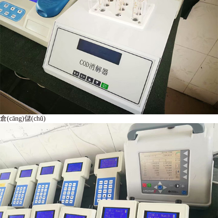
倉(cāng)儲(chǔ)