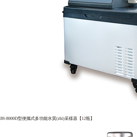
JH-8000D型便攜式多功能水質(zhì)采樣器【12瓶】