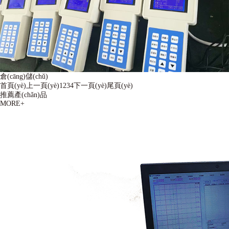
倉(cāng)儲(chǔ)
首頁(yè)
上一頁(yè)
1
2
3
4
下一頁(yè)
尾頁(yè)
推薦產(chǎn)品
MORE+