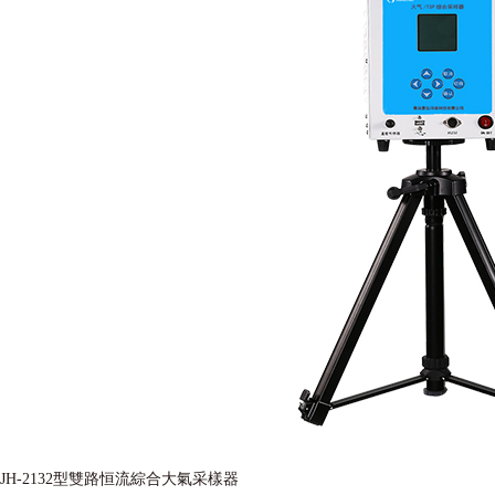
JH-2132型雙路恒流綜合大氣采樣器