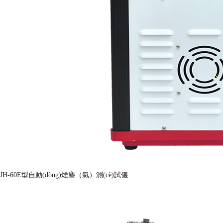
JH-60E型自動(dòng)煙塵（氣）測(cè)試儀