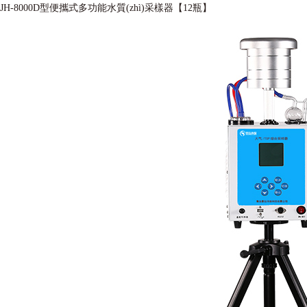
JH-8000D型便攜式多功能水質(zhì)采樣器【12瓶】