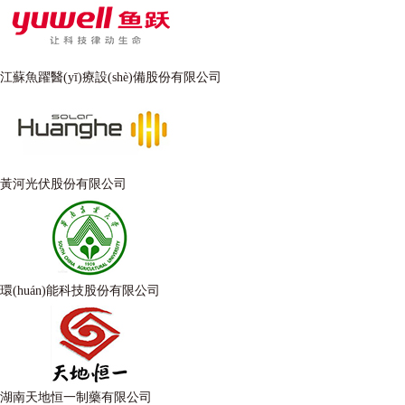
江蘇魚躍醫(yī)療設(shè)備股份有限公司
黃河光伏股份有限公司
環(huán)能科技股份有限公司
湖南天地恒一制藥有限公司