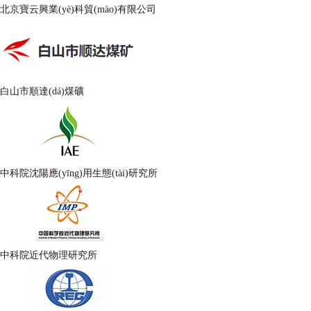
北京寶云興業(yè)科貿(mào)有限公司
白山市順達(dá)煤礦
中科院沈陽應(yīng)用生態(tài)研究所
中科院近代物理研究所