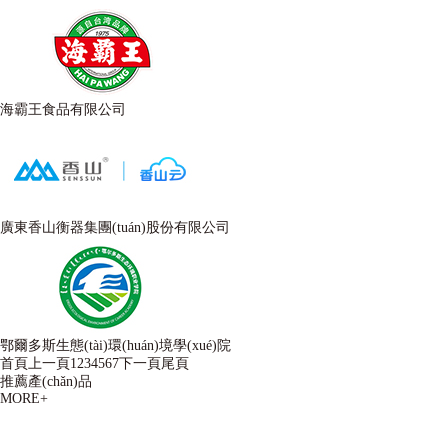
海霸王食品有限公司
廣東香山衡器集團(tuán)股份有限公司
鄂爾多斯生態(tài)環(huán)境學(xué)院
首頁
上一頁
1
2
3
4
5
6
7
下一頁
尾頁
推薦產(chǎn)品
MORE+